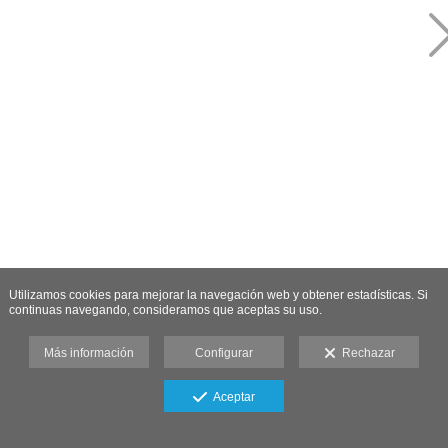
Utilizamos cookies para mejorar la navegación web y obtener estadísticas. Si
continuas navegando, consideramos que aceptas su uso.
Más información
Configurar
Rechazar
Aceptar