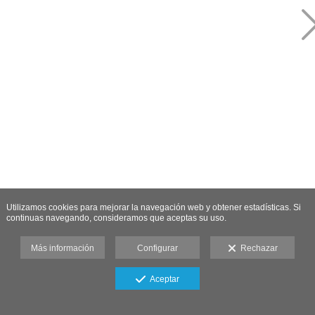
Utilizamos cookies para mejorar la navegación web y obtener estadísticas. Si
continuas navegando, consideramos que aceptas su uso.
Más información
Configurar
Rechazar
Aceptar